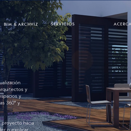
SERVICIOS
ACERCA
BIM & ARCHVIZ
alización
arquitectos y
espacios y
as 360° y
u proyecto hacia
er o explicar