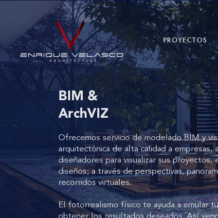
PROYECTOS
BIM &
ArchVIZ
Ofrecemos servicio de modelado BIM y visu
arquitectónica de alta calidad a empresas, 
diseñadores para visualizar sus proyectos, 
diseños; a través de perspectivas, panoram
recorridos virtuales.
El fotorrealismo físico te ayuda a emular t
obtener los resultados deseados.​ Así vend